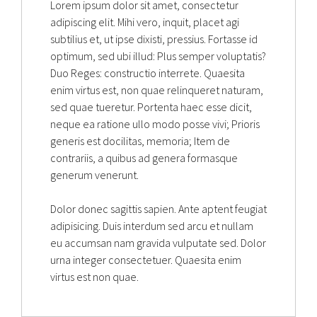
Lorem ipsum dolor sit amet, consectetur
adipiscing elit. Mihi vero, inquit, placet agi
subtilius et, ut ipse dixisti, pressius. Fortasse id
optimum, sed ubi illud: Plus semper voluptatis?
Duo Reges: constructio interrete. Quaesita
enim virtus est, non quae relinqueret naturam,
sed quae tueretur. Portenta haec esse dicit,
neque ea ratione ullo modo posse vivi; Prioris
generis est docilitas, memoria; Item de
contrariis, a quibus ad genera formasque
generum venerunt.
Dolor donec sagittis sapien. Ante aptent feugiat
adipisicing. Duis interdum sed arcu et nullam
eu accumsan nam gravida vulputate sed. Dolor
urna integer consectetuer. Quaesita enim
virtus est non quae.