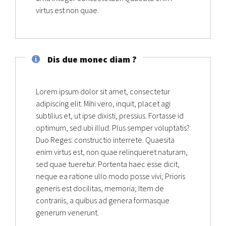
virtus est non quae.
Dis due monec diam ?
Lorem ipsum dolor sit amet, consectetur
adipiscing elit. Mihi vero, inquit, placet agi
subtilius et, ut ipse dixisti, pressius. Fortasse id
optimum, sed ubi illud: Plus semper voluptatis?
Duo Reges: constructio interrete. Quaesita
enim virtus est, non quae relinqueret naturam,
sed quae tueretur. Portenta haec esse dicit,
neque ea ratione ullo modo posse vivi; Prioris
generis est docilitas, memoria; Item de
contrariis, a quibus ad genera formasque
generum venerunt.