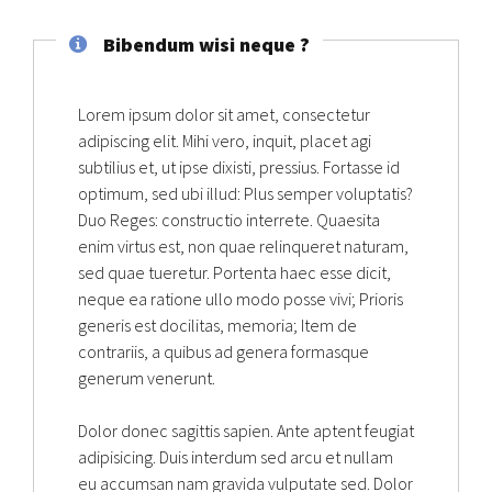
Bibendum wisi neque ?
Lorem ipsum dolor sit amet, consectetur
adipiscing elit. Mihi vero, inquit, placet agi
subtilius et, ut ipse dixisti, pressius. Fortasse id
optimum, sed ubi illud: Plus semper voluptatis?
Duo Reges: constructio interrete. Quaesita
enim virtus est, non quae relinqueret naturam,
sed quae tueretur. Portenta haec esse dicit,
neque ea ratione ullo modo posse vivi; Prioris
generis est docilitas, memoria; Item de
contrariis, a quibus ad genera formasque
generum venerunt.
Dolor donec sagittis sapien. Ante aptent feugiat
adipisicing. Duis interdum sed arcu et nullam
eu accumsan nam gravida vulputate sed. Dolor