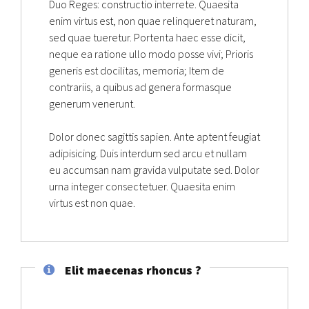
Duo Reges: constructio interrete. Quaesita
enim virtus est, non quae relinqueret naturam,
sed quae tueretur. Portenta haec esse dicit,
neque ea ratione ullo modo posse vivi; Prioris
generis est docilitas, memoria; Item de
contrariis, a quibus ad genera formasque
generum venerunt.
Dolor donec sagittis sapien. Ante aptent feugiat
adipisicing. Duis interdum sed arcu et nullam
eu accumsan nam gravida vulputate sed. Dolor
urna integer consectetuer. Quaesita enim
virtus est non quae.
Elit maecenas rhoncus ?