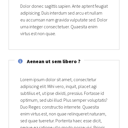
Dolor donec sagittis sapien. Ante aptent feugiat
adipisicing. Duis interdum sed arcu et nullam
eu accumsan nam gravida vulputate sed. Dolor
urna integer consectetuer. Quaesita enim
virtus est non quae.
Aenean ut sem libero ?
Lorem ipsum dolor sit amet, consectetur
adipiscing elit. Mihi vero, inquit, placet agi
subtilius et, ut ipse dixisti, pressius. Fortasse id
optimum, sed ubi illud: Plus semper voluptatis?
Duo Reges: constructio interrete. Quaesita
enim virtus est, non quae relinqueret naturam,
sed quae tueretur. Portenta haec esse dicit,
neque ea ratione ullo modo posse vivi; Prioris