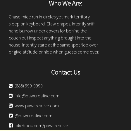
Who We Are:
Chase mice run in circles yet mark territory
sleep on keyboard. Claw drapes. Intently sniff
hand burrow under covers for behind the
couch but inspect anything brought into the
house. Intently stare at the same spot flop over
or give attitude or hide when guests come over.
Contact Us
(888) 999-9999
info@pawcreative.com
www.pawcreative.com
@pawcreative.com
fakebook.com/pawcreative