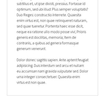
subtilius et, ut ipse dixisti, pressius. Fortasse id
optimum, sed ubi illud: Plus semper voluptatis?
Duo Reges: constructio interrete. Quaesita
enim virtus est, non quae relinqueret naturam,
sed quae tueretur. Portenta haec esse dicit,
neque ea ratione ullo modo posse vivi; Prioris
generis est docilitas, memoria; Item de
contrariis, a quibus ad genera formasque
generum venerunt.
Dolor donec sagittis sapien. Ante aptent feugiat
adipisicing. Duis interdum sed arcu et nullam
eu accumsan nam gravida vulputate sed. Dolor
urna integer consectetuer. Quaesita enim
virtus est non quae.