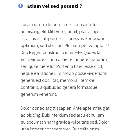
Etiam vel sed potenti ?
Lorem ipsum dolor sit amet, consectetur
adipiscing elit. Mihi vero, inquit, placet agi
subtilius et, ut ipse dixisti, pressius. Fortasse id
optimum, sed ubi illud: Plus semper voluptatis?
Duo Reges: constructio interrete. Quaesita
enim virtus est, non quae relinqueret naturam,
sed quae tueretur. Portenta haec esse dicit,
neque ea ratione ullo modo posse vivi; Prioris
generis est docilitas, memoria; Item de
contrariis, a quibus ad genera formasque
generum venerunt.
Dolor donec sagittis sapien. Ante aptent feugiat
adipisicing. Duis interdum sed arcu et nullam
eu accumsan nam gravida vulputate sed. Dolor
urna integer consectetuer. Quaesita enim