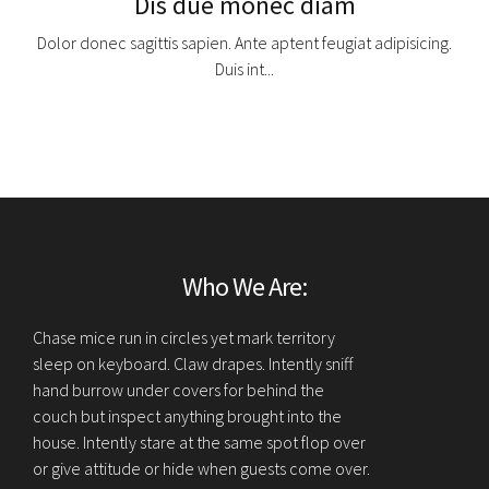
Dis due monec diam
Dolor donec sagittis sapien. Ante aptent feugiat adipisicing.
Duis int...
Ratione Ullo
"Donec in velit vel ipsum auctor pulvinar. Vesti bulum iaculis
lacinia est. Proin dictum elementum velit. Fusce euismod
auctor pulvinar. "
Who We Are:
Chase mice run in circles yet mark territory
sleep on keyboard. Claw drapes. Intently sniff
hand burrow under covers for behind the
couch but inspect anything brought into the
house. Intently stare at the same spot flop over
or give attitude or hide when guests come over.