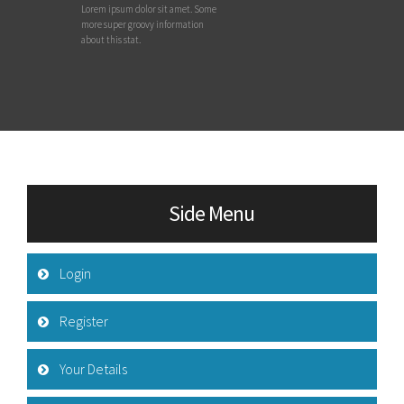
Lorem ipsum dolor sit amet. Some
more super groovy information
about this stat.
Side Menu
Login
Register
Your Details