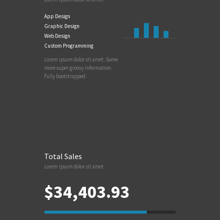
App Design
Graphic Design
Web Design
Custom Programming
Lorem ipsum dolor sit amet. Some
more super groovy information.
Fully bootstrapped.
Total Sales
Lorem ipsum dolor sit amet
$34,403.93