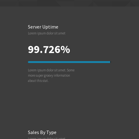
Server Uptime
Lorem ipsum dolor sit amet
99.726%
Lorem ipsum dolor sit amet. Some
more super groovy information
about this stat.
Sales By Type
Lorem ipsum dolor sit amet