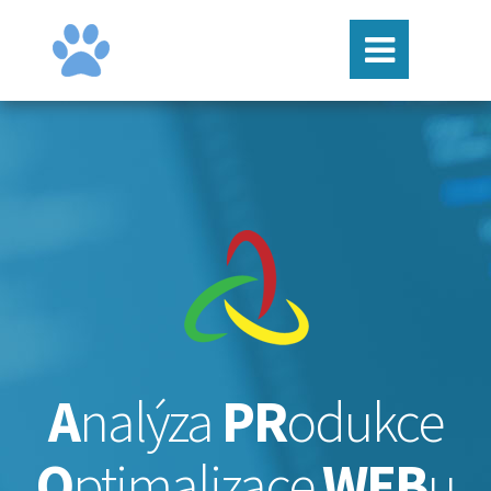
A
nalýza
PR
odukce
O
ptimalizace
WEB
u