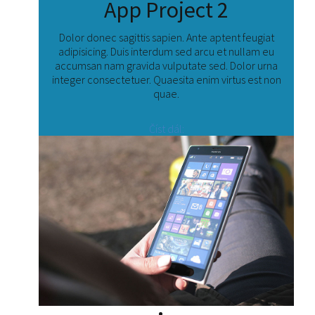
App Project 2
Dolor donec sagittis sapien. Ante aptent feugiat
adipisicing. Duis interdum sed arcu et nullam eu
accumsan nam gravida vulputate sed. Dolor urna
integer consectetuer. Quaesita enim virtus est non
quae.
Číst dál: