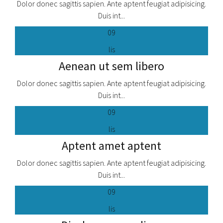
Dolor donec sagittis sapien. Ante aptent feugiat adipisicing.
Duis int...
Portenta Haec
09
" Donec in velit vel ipsum auctor pulvinar. Vesti bulum iaculis
lis
lacinia est. Proin dictum elementum velit. Fusce euismod
auctor pulvinar. "
Aenean ut sem libero
Dolor donec sagittis sapien. Ante aptent feugiat adipisicing.
Duis int...
09
lis
Aptent amet aptent
Dolor donec sagittis sapien. Ante aptent feugiat adipisicing.
Duis int...
09
lis