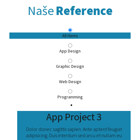
Naše
Reference
All Items
App Design
Graphic Design
Web Design
Programming
App Project 3
Dolor donec sagittis sapien. Ante aptent feugiat
adipisicing. Duis interdum sed arcu et nullam eu