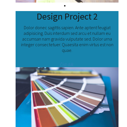
Design Project 2
Dolor donec sagittis sapien. Ante aptent feugiat
adipisicing. Duis interdum sed arcu et nullam eu
accumsan nam gravida vulputate sed. Dolor urna
integer consectetuer. Quaesita enim virtus est non
quae.
Číst dál: